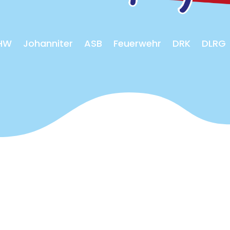
HW
Johanniter
ASB
Feuerwehr
DRK
DLRG