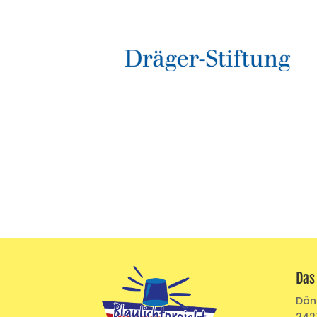
Das
Dä